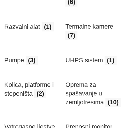
(6)
Termalne kamere
Razvalni alat
(1)
(7)
Pumpe
(3)
UHPS sistem
(1)
Kolica, platforme i
Oprema za
spašavanje u
stepeništa
(2)
zemljotresima
(10)
Vatrogasne ljestve
Prenosni monitor