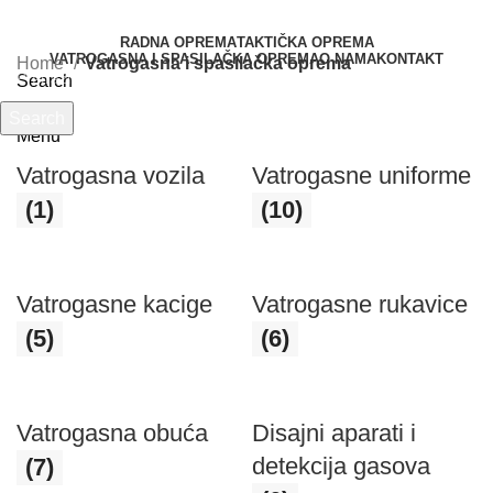
RADNA OPREMA
TAKTIČKA OPREMA
VATROGASNA I SPASILAČKA OPREMA
O NAMA
KONTAKT
Home
Vatrogasna i spasilačka oprema
Search
Search
Menu
Počnite kucati da vidite proizvode koje tražite.
Vatrogasna vozila
Vatrogasne uniforme
(1)
(10)
Vatrogasne kacige
Vatrogasne rukavice
(5)
(6)
Vatrogasna obuća
Disajni aparati i
detekcija gasova
(7)