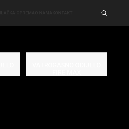
SILAČKA OPREMA
O NAMA
KONTAKT
JELO
VATROGASNO ODIJELO
FIRE MAX