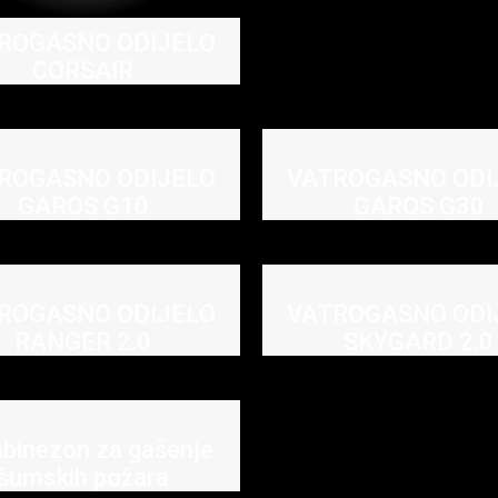
ROGASNO ODIJELO
CORSAIR
ROGASNO ODIJELO
VATROGASNO ODI
GAROS G10
GAROS G30
ROGASNO ODIJELO
VATROGASNO ODI
RANGER 2.0
SKYGARD 2.0
binezon za gašenje
šumskih požara