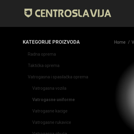
KATEGORIJE PROIZVODA
Home
V
Radna oprema
Taktička oprema
Vatrogasna i spasilačka oprema
Vatrogasna vozila
Vatrogasne uniforme
Vatrogasne kacige
Vatrogasne rukavice
Vatrogasna obuća