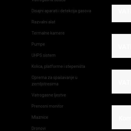
VAT
Disajni aparati i detekcija gasova
Razvalni alat
Termalne kamere
Pumpe
VAT
UHPS sistem
Kolica, platforme i stepeništa
Oprema za spašavanje u
VAT
zemljotresima
Vatrogasne ljestve
Prenosni monitor
Kom
Mlaznice
Dronovi