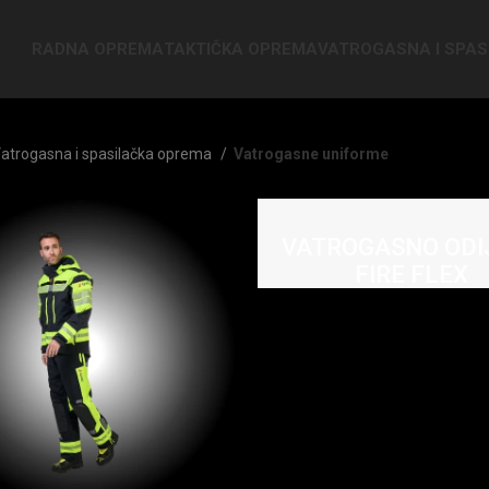
RADNA OPREMA
TAKTIČKA OPREMA
VATROGASNA I SPA
atrogasna i spasilačka oprema
Vatrogasne uniforme
VATROGASNO ODI
FIRE FLEX