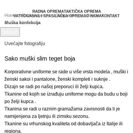
RADNA OPREMA
TAKTIČKA OPREMA
Home
Radna oprema
Korporativne uniforme
VATROGASNA I SPASILAČKA OPREMA
O NAMA
KONTAKT
Muška konfekcija
Search
Počnite kucati da vidite proizvode koje tražite.
Menu
Uvećajte fotografiju
Sako muški slim teget boja
Korporativne uniforme se rade u više vrsta modela , muški i
ženski sakoi i pantalone, ženski kompleti i suknje .
Dizajn se radi po našoj preporuci ili želji kupca.
Tkanine od kojih se izrađuju uniforme mogu da budu u boji
po želji kupca .
Tkanina se radi u raznim gramažama zavisnosti da li je
namijenjena za ljetnju ili zimsku sezonu.
Tkanine su vrhunskog kvaliteta od dobavljača iz Italije ili
regiona.